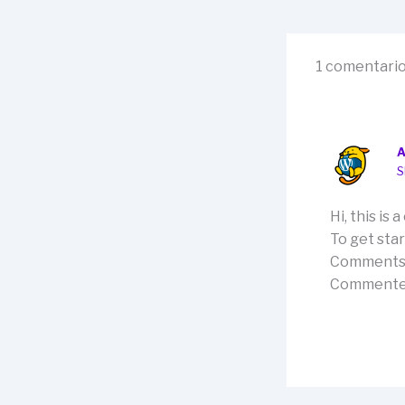
1 comentario 
S
Hi, this is
To get sta
Comments 
Commenter