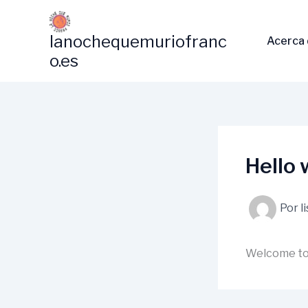
Ir
al
lanochequemuriofranc
Acerca 
contenido
o.es
Hello 
Por
l
Welcome to W