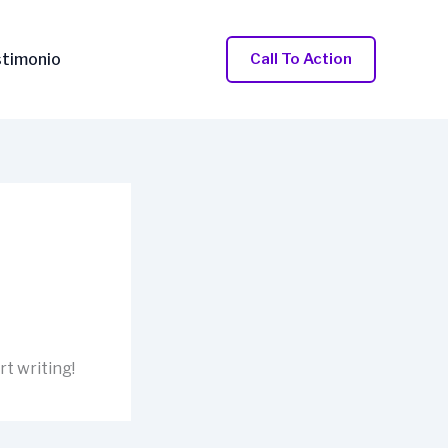
stimonio
Call To Action
rt writing!