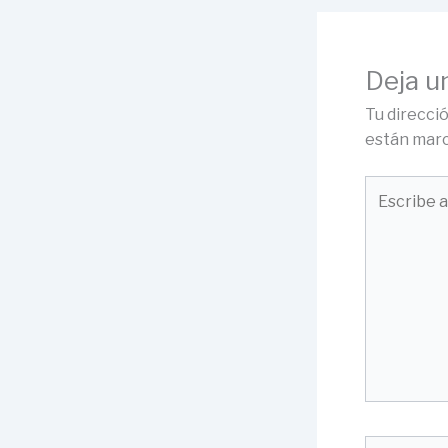
Deja u
Tu direcci
están mar
Escribe
aquí...
Nombre*