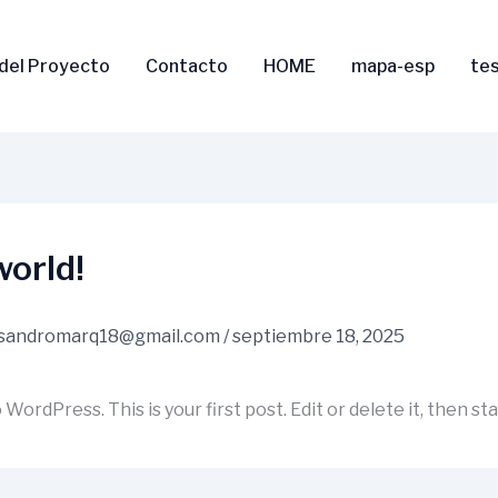
del Proyecto
Contacto
HOME
mapa-esp
te
world!
isandromarq18@gmail.com
/
septiembre 18, 2025
ordPress. This is your first post. Edit or delete it, then sta