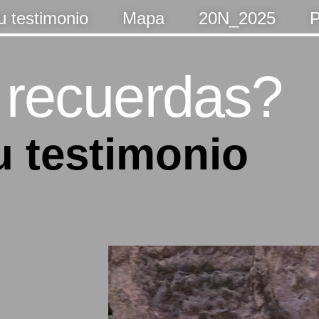
u testimonio
Mapa
20N_2025
P
 recuerdas?
u testimonio