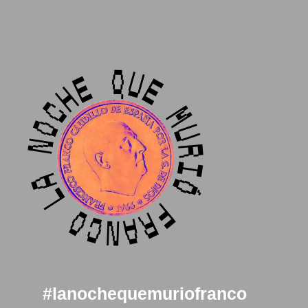
#lanochequemuriofranco