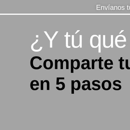
Envíanos t
¿Y tú qué
Comparte t
en 5 pasos