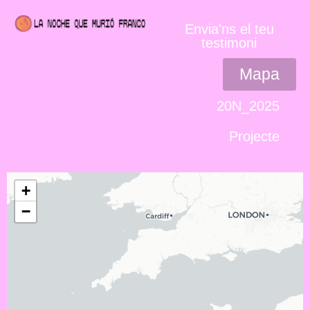
Envia'ns el teu
testimoni
Mapa
20N_2025
Projecte
+
−